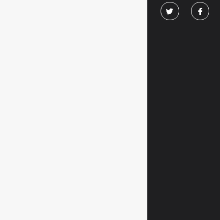
Calle Río de la
contacto@redcom
(+56) 9 4111 84