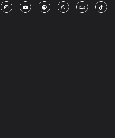
 Laguna 1353, C412, Bosque San Carlos, Coquimbo
unales.cl
40