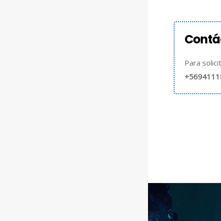
Contá
Para solic
+5694111