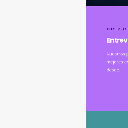
ALTO IMPAC
Entrev
Nuestros p
mejores en
desee.