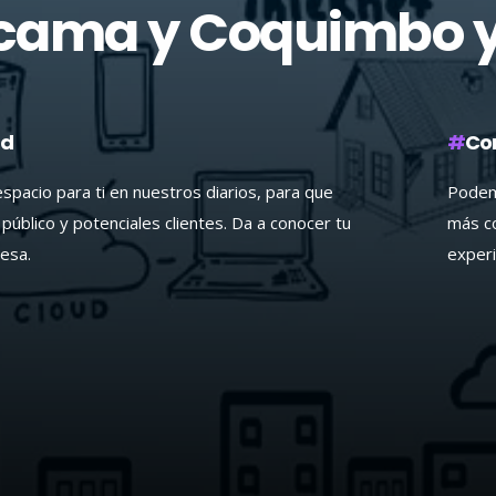
cama y Coquimbo y
ad
#
Co
pacio para ti en nuestros diarios, para que
Podemo
público y potenciales clientes. Da a conocer tu
más c
esa.
experi