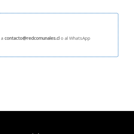
s a
contacto@redcomunales.cl
o al WhatsApp