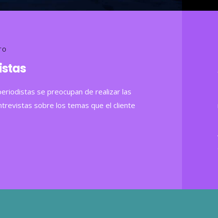
TO
istas
eriodistas se preocupan de realizar las
trevistas sobre los temas que el cliente