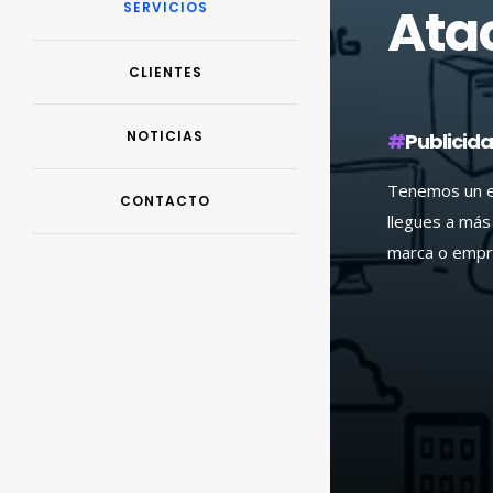
Ata
SERVICIOS
CLIENTES
NOTICIAS
#
Publicid
Tenemos un es
CONTACTO
llegues a más 
marca o empr