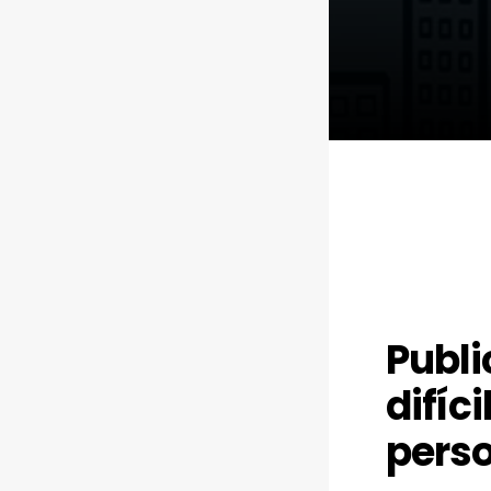
Publi
difíc
pers